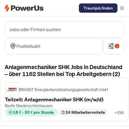
Traumjob finden
Elektriker Gehalt
Anlagenmechaniker SHK Gehalt
Kältetechnike
Jobs oder Firmen suchen
Postleitzahl
1
Anlagenmechaniker SHK Jobs in Deutschland
– über 1162 Stellen bei Top Arbeitgebern (2)
BRASST Energiedienstleistungsgesellschaft mbH
Teilzeit: Anlagenmechaniker SHK (m/w/d)
Berlin Niederschönhausen
18 € - 30 € pro Stunde
24 Mitarbeitervorteile
+3W.