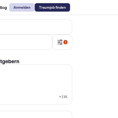
Blog
Anmelden
Traumjob finden
emechaniker Gehalt
Metallbauer Gehalt
Kfz-Mechatroniker Gehal
1
itgebern
+1W.