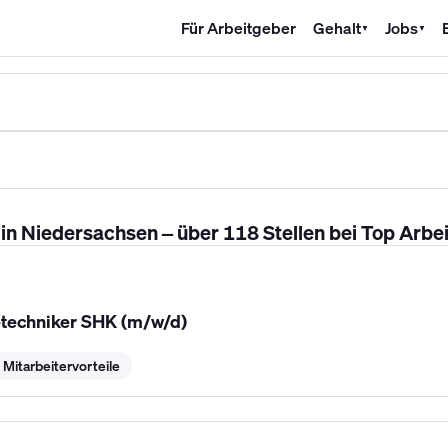
Für Arbeitgeber
Gehalt
Jobs
▼
▼
SHK Gehalt
Kältetechniker Gehalt
Mechatroniker Gehalt
Industri
n Niedersachsen – über 118 Stellen bei Top Arbe
etechniker SHK (m/w/d)
 Mitarbeitervorteile