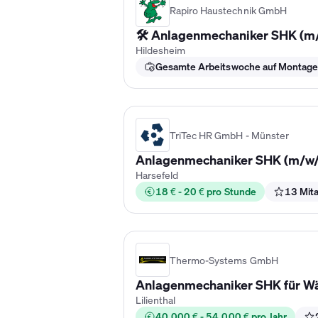
Rapiro Haustechnik GmbH
🛠️ Anlagenmechaniker SHK (m/
Hildesheim
Gesamte Arbeitswoche auf Montag
TriTec HR GmbH - Münster
Anlagenmechaniker SHK (m/w/
Harsefeld
18 € - 20 € pro Stunde
13 Mita
Thermo-Systems GmbH
Anlagenmechaniker SHK für 
Lilienthal
40.000 € - 54.000 € pro Jahr