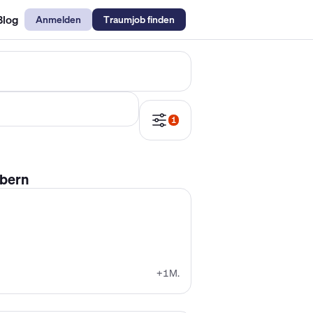
Blog
Anmelden
Traumjob finden
emechaniker Gehalt
Metallbauer Gehalt
Kfz-Mechatroniker Gehal
1
ebern
+1M.