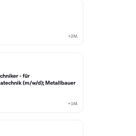
+2M.
hniker - für
atechnik (m/w/d); Metallbauer
+1M.