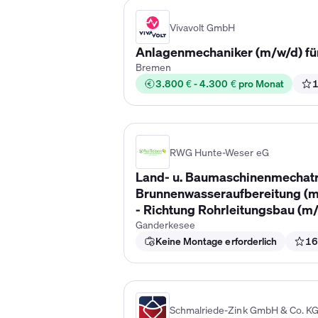
Vivavolt GmbH
Anlagenmechaniker (m/w/d) 
Bremen
3.800 € - 4.300 € pro Monat
1
RWG Hunte-Weser eG
Land- u. Baumaschinenmechatron
Brunnenwasseraufbereitung (m/
- Richtung Rohrleitungsbau (m
Ganderkesee
Keine Montage erforderlich
16
Schmalriede-Zink GmbH & Co. K