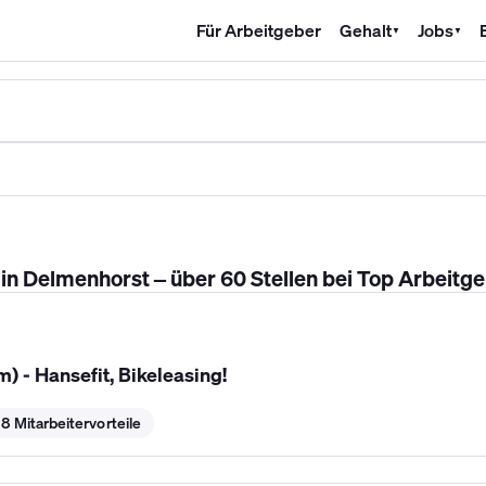
Für Arbeitgeber
Gehalt
Jobs
▼
▼
SHK Gehalt
Kältetechniker Gehalt
Mechatroniker Gehalt
Industri
n Delmenhorst – über 60 Stellen bei Top Arbeitg
 - Hansefit, Bikeleasing!
8 Mitarbeitervorteile