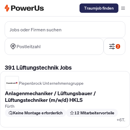
Traumjob finden
Elektriker Gehalt
Anlagenmechaniker SHK Gehalt
Kältetechnike
Jobs oder Firmen suchen
Postleitzahl
2
391 Lüftungstechnik Jobs
Piepenbrock Unternehmensgruppe
Anlagenmechaniker / Lüftungsbauer /
Lüftungstechniker (m/w/d) HKLS
Fürth
Keine Montage erforderlich
12 Mitarbeitervorteile
+6T.