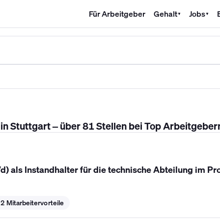
Für Arbeitgeber
Gehalt
Jobs
▼
▼
SHK Gehalt
Kältetechniker Gehalt
Mechatroniker Gehalt
Industri
 Stuttgart – über 81 Stellen bei Top Arbeitgeber
 als Instandhalter für die technische Abteilung im P
2 Mitarbeitervorteile