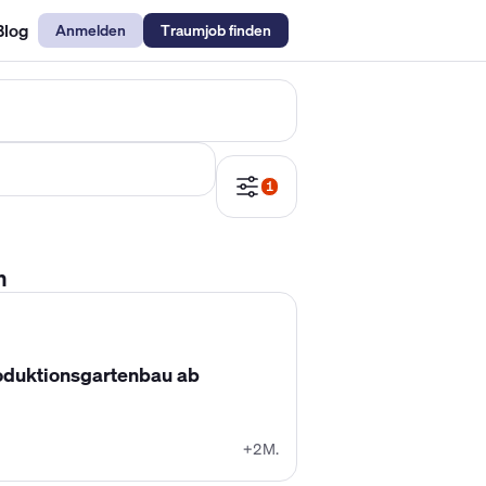
Blog
Anmelden
Traumjob finden
emechaniker Gehalt
Metallbauer Gehalt
Kfz-Mechatroniker Gehal
1
n
roduktionsgartenbau ab
+2M.