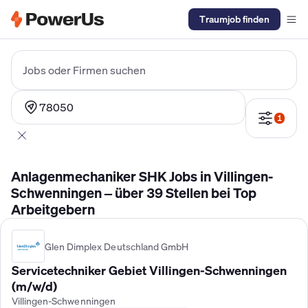
Traumjob finden
Elektriker Gehalt
Anlagenmechaniker SHK Gehalt
Kältetechnike
Jobs oder Firmen suchen
78050
1
Anlagenmechaniker SHK Jobs in Villingen-
Schwenningen – über 39 Stellen bei Top
Arbeitgebern
Glen Dimplex Deutschland GmbH
Servicetechniker Gebiet Villingen-Schwenningen
(m/w/d)
Villingen-Schwenningen