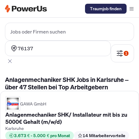
Traumjob finden
Elektriker Gehalt
Anlagenmechaniker SHK Gehalt
Kältetechnike
Jobs oder Firmen suchen
76137
1
Anlagenmechaniker SHK Jobs in Karlsruhe –
über 47 Stellen bei Top Arbeitgebern
GAWA GmbH
Anlagenmechaniker SHK/ Installateur mit bis zu
5000€ Gehalt (m/w/d)
Karlsruhe
3.673 € - 5.000 € pro Monat
14 Mitarbeitervorteile