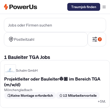
Traumjob finden
Elektriker Gehalt
Anlagenmechaniker SHK Gehalt
Kältetechnike
Jobs oder Firmen suchen
Postleitzahl
2
1 Bauleiter TGA Jobs
Schalm GmbH
Projektleiter oder Bauleiter👷🏼 im Bereich TGA
(m/w/d)
Mönchengladbach
Keine Montage erforderlich
12 Mitarbeitervorteile
+5M.