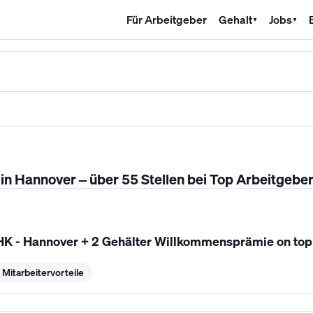
Für Arbeitgeber
Gehalt
Jobs
▼
▼
SHK Gehalt
Kältetechniker Gehalt
Mechatroniker Gehalt
Industri
n Hannover – über 55 Stellen bei Top Arbeitgebe
K - Hannover + 2 Gehälter Willkommensprämie on top
 Mitarbeitervorteile