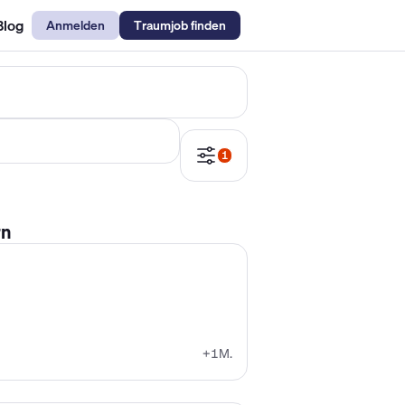
Blog
Anmelden
Traumjob finden
emechaniker Gehalt
Metallbauer Gehalt
Kfz-Mechatroniker Gehal
1
rn
+1M.