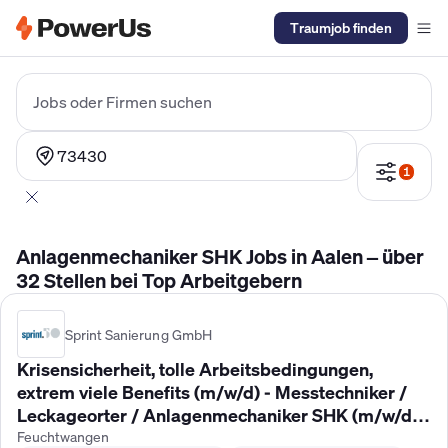
Traumjob finden
Elektriker Gehalt
Anlagenmechaniker SHK Gehalt
Kältetechnike
Jobs oder Firmen suchen
73430
1
Anlagenmechaniker SHK Jobs in Aalen – über
32 Stellen bei Top Arbeitgebern
Sprint Sanierung GmbH
Krisensicherheit, tolle Arbeitsbedingungen,
extrem viele Benefits (m/w/d) - Messtechniker /
Leckageorter / Anlagenmechaniker SHK (m/w/d)
gesucht!
Feuchtwangen