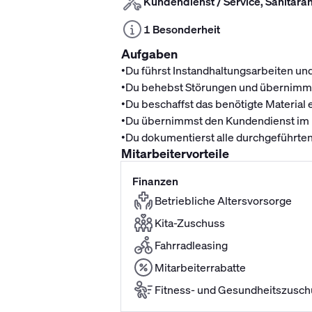
Kundendienst / Service, Sanitär
1 Besonderheit
Aufgaben
•
Du führst Instandhaltungsarbeiten un
•
Du behebst Störungen und übernimmst
•
Du beschaffst das benötigte Material e
•
Du übernimmst den Kundendienst im Be
•
Du dokumentierst alle durchgeführten
Mitarbeitervorteile
Finanzen
Betriebliche Altersvorsorge
Kita-Zuschuss
Fahrradleasing
Mitarbeiterrabatte
Fitness- und Gesundheitszusch