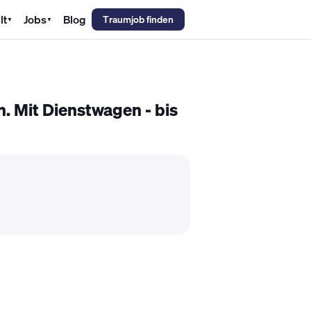
lt
Jobs
Blog
Traumjob finden
▼
▼
emechaniker Gehalt
Metallbauer Gehalt
Kfz-Mechatroniker Gehal
 Mit Dienstwagen - bis