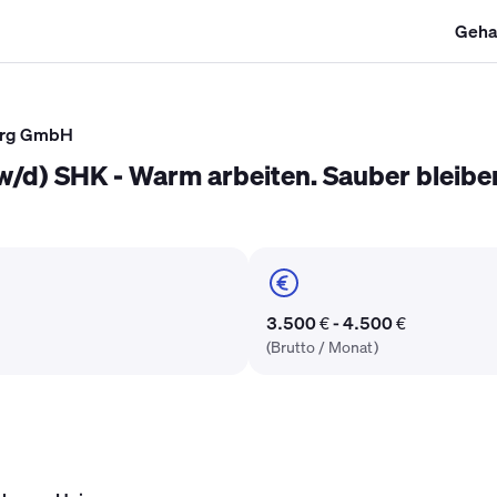
Geha
SHK Gehalt
Kältetechniker Gehalt
Mechatroniker Gehalt
Industri
erg GmbH
d) SHK - Warm arbeiten. Sauber bleiben.
3.500 € - 4.500 €
(Brutto / Monat)