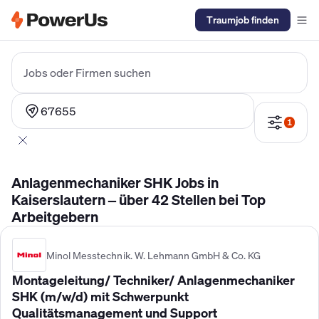
Traumjob finden
Elektriker Gehalt
Anlagenmechaniker SHK Gehalt
Kältetechnike
Jobs oder Firmen suchen
67655
1
Anlagenmechaniker SHK Jobs in
Kaiserslautern – über 42 Stellen bei Top
Arbeitgebern
Minol Messtechnik. W. Lehmann GmbH & Co. KG
Montageleitung/ Techniker/ Anlagenmechaniker
SHK (m/w/d) mit Schwerpunkt
Qualitätsmanagement und Support