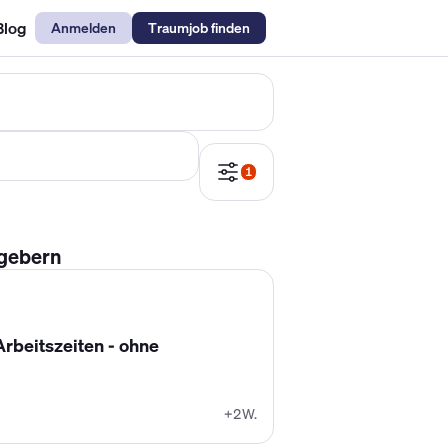
Blog
Anmelden
Traumjob finden
emechaniker Gehalt
Metallbauer Gehalt
Kfz-Mechatroniker Gehal
1
tgebern
rbeitszeiten - ohne
+2W.