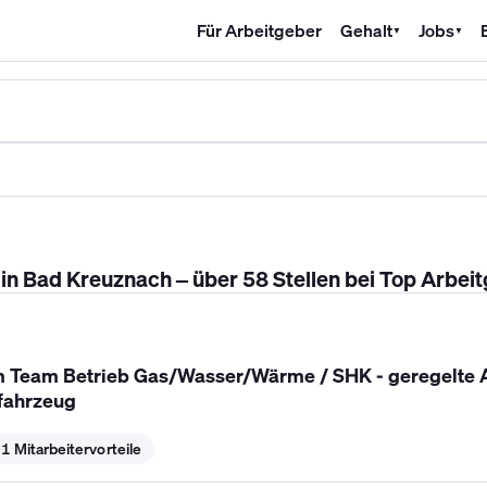
Für Arbeitgeber
Gehalt
Jobs
▼
▼
SHK Gehalt
Kältetechniker Gehalt
Mechatroniker Gehalt
Industri
n Bad Kreuznach – über 58 Stellen bei Top Arbei
im Team Betrieb Gas/Wasser/Wärme / SHK - geregelte A
fahrzeug
1 Mitarbeitervorteile