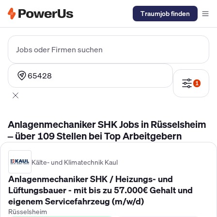
Traumjob finden
Elektriker Gehalt
Anlagenmechaniker SHK Gehalt
Kältetechnike
Jobs oder Firmen suchen
65428
1
Anlagenmechaniker SHK Jobs in Rüsselsheim
– über 109 Stellen bei Top Arbeitgebern
Kälte- und Klimatechnik Kaul
Anlagenmechaniker SHK / Heizungs- und
Lüftungsbauer - mit bis zu 57.000€ Gehalt und
eigenem Servicefahrzeug (m/w/d)
Rüsselsheim