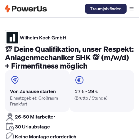
Traumjob finden
Elektriker Gehalt
Anlagenmechaniker SHK Gehalt
Kältetechnike
Wilhelm Koch GmbH
💯 Deine Qualifikation, unser Respekt:
Anlagenmechaniker SHK 💯 (m/w/d)
+ Firmenfitness möglich
Von Zuhause starten
17 € - 29 €
Einsatzgebiet: Großraum
(Brutto / Stunde)
Frankfurt
26-50 Mitarbeiter
30 Urlaubstage
Keine Montage erforderlich