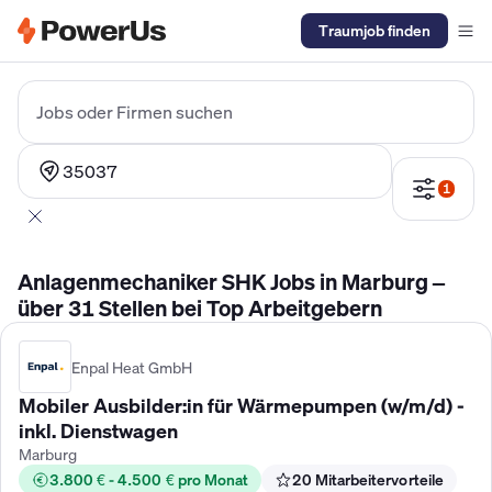
Traumjob finden
Elektriker Gehalt
Anlagenmechaniker SHK Gehalt
Kältetechnike
Jobs oder Firmen suchen
35037
1
Anlagenmechaniker SHK Jobs in Marburg –
über 31 Stellen bei Top Arbeitgebern
Enpal Heat GmbH
Mobiler Ausbilder:in für Wärmepumpen (w/m/d) -
inkl. Dienstwagen
Marburg
3.800 € - 4.500 € pro Monat
20 Mitarbeitervorteile