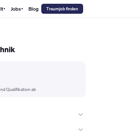
lt
Jobs
Blog
Traumjob finden
▼
▼
emechaniker Gehalt
Metallbauer Gehalt
Kfz-Mechatroniker Gehal
chnik
nd Qualifikation ab