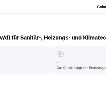
Geha
SHK Gehalt
Kältetechniker Gehalt
Mechatroniker Gehalt
Industri
d) für Sanitär-, Heizungs- und Klimate
-
Das Gehalt hängt von Erfahrung u