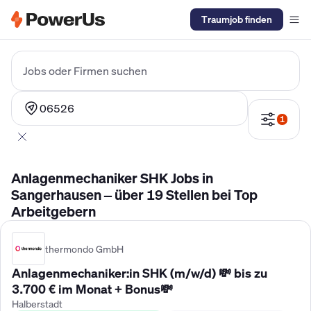
Traumjob finden
Elektriker Gehalt
Anlagenmechaniker SHK Gehalt
Kältetechnike
Jobs oder Firmen suchen
06526
1
Anlagenmechaniker SHK Jobs in
Sangerhausen – über 19 Stellen bei Top
Arbeitgebern
thermondo GmbH
Anlagenmechaniker:in SHK (m/w/d) 💸 bis zu
3.700 € im Monat + Bonus💸
Halberstadt