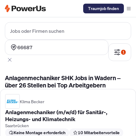
Traumjob finden
Elektriker Gehalt
Anlagenmechaniker SHK Gehalt
Kältetechnike
Jobs oder Firmen suchen
66687
1
Anlagenmechaniker SHK Jobs in Wadern –
über 26 Stellen bei Top Arbeitgebern
Klima Becker
Anlagenmechaniker (m/w/d) für Sanitär-,
Heizungs- und Klimatechnik
Saarbrücken
Keine Montage erforderlich
10 Mitarbeitervorteile