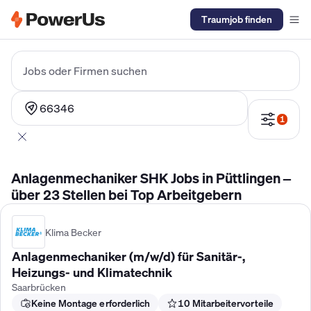
Traumjob finden
Elektriker Gehalt
Anlagenmechaniker SHK Gehalt
Kältetechnike
Jobs oder Firmen suchen
66346
1
Anlagenmechaniker SHK Jobs in Püttlingen –
über 23 Stellen bei Top Arbeitgebern
Klima Becker
Anlagenmechaniker (m/w/d) für Sanitär-,
Heizungs- und Klimatechnik
Saarbrücken
Keine Montage erforderlich
10 Mitarbeitervorteile