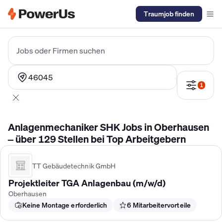
Traumjob finden
Elektriker Gehalt
Anlagenmechaniker SHK Gehalt
Kältetechnike
Jobs oder Firmen suchen
46045
1
Anlagenmechaniker SHK Jobs in Oberhausen
– über 129 Stellen bei Top Arbeitgebern
TT Gebäudetechnik GmbH
Projektleiter TGA Anlagenbau (m/w/d)
Oberhausen
Keine Montage erforderlich
6 Mitarbeitervorteile