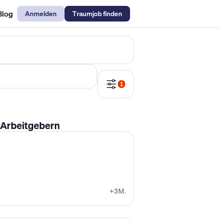
Blog
Anmelden
Traumjob finden
emechaniker Gehalt
Metallbauer Gehalt
Kfz-Mechatroniker Gehal
1
 Arbeitgebern
+3M.