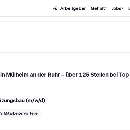
Für Arbeitgeber
Gehalt
Jobs
▼
▼
SHK Gehalt
Kältetechniker Gehalt
Mechatroniker Gehalt
Industri
n Mülheim an der Ruhr – über 125 Stellen bei Top
izungsbau (m/w/d)
7 Mitarbeitervorteile