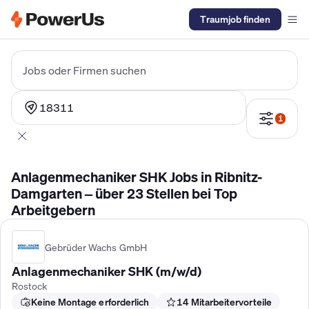
Traumjob finden
Elektriker Gehalt
Anlagenmechaniker SHK Gehalt
Kältetechnike
Jobs oder Firmen suchen
18311
1
Anlagenmechaniker SHK Jobs in Ribnitz-
Damgarten – über 23 Stellen bei Top
Arbeitgebern
Gebrüder Wachs GmbH
Anlagenmechaniker SHK (m/w/d)
Rostock
Keine Montage erforderlich
14 Mitarbeitervorteile