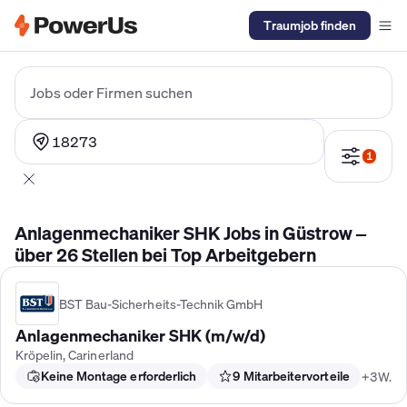
Traumjob finden
Elektriker Gehalt
Anlagenmechaniker SHK Gehalt
Kältetechnike
Jobs oder Firmen suchen
18273
1
Anlagenmechaniker SHK Jobs in Güstrow –
über 26 Stellen bei Top Arbeitgebern
BST Bau-Sicherheits-Technik GmbH
Anlagenmechaniker SHK (m/w/d)
Kröpelin, Carinerland
Keine Montage erforderlich
9 Mitarbeitervorteile
+3W.