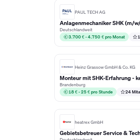
PAUL TECH AG
Anlagenmechaniker SHK (m/w/d
Deutschlandweit
3.700 € - 4.750 € pro Monat
1
Heinz Grassow GmbH & Co. KG
Monteur mit SHK-Erfahrung - 
Brandenburg
18 € - 25 € pro Stunde
24 Mita
heatrex GmbH
Gebietsbetreuer Service & Tec
Deutschlandweit