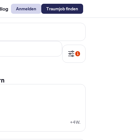
Blog
Anmelden
Traumjob finden
emechaniker Gehalt
Metallbauer Gehalt
Kfz-Mechatroniker Gehal
1
rn
+4W.