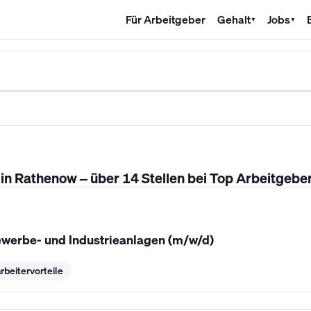
Für Arbeitgeber
Gehalt
Jobs
▼
▼
SHK Gehalt
Kältetechniker Gehalt
Mechatroniker Gehalt
Industri
n Rathenow – über 14 Stellen bei Top Arbeitgebe
werbe- und Industrieanlagen (m/w/d)
rbeitervorteile