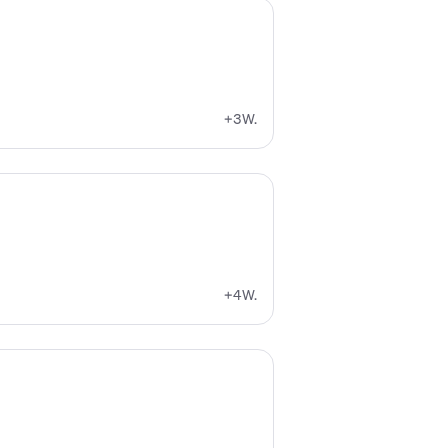
+3W.
+4W.