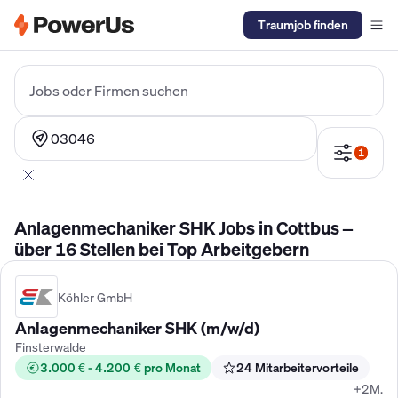
Traumjob finden
Elektriker Gehalt
Anlagenmechaniker SHK Gehalt
Kältetechnike
Jobs oder Firmen suchen
03046
1
Anlagenmechaniker SHK Jobs in Cottbus –
über 16 Stellen bei Top Arbeitgebern
Köhler GmbH
Anlagenmechaniker SHK (m/w/d)
Finsterwalde
3.000 € - 4.200 € pro Monat
24 Mitarbeitervorteile
+2M.