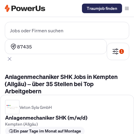
Traumjob finden
Elektriker Gehalt
Anlagenmechaniker SHK Gehalt
Kältetechnike
Jobs oder Firmen suchen
87435
1
Anlagenmechaniker SHK Jobs in Kempten
(Allgäu) – über 35 Stellen bei Top
Arbeitgebern
Veton Syla GmbH
Anlagenmechaniker SHK (m/w/d)
Kempten (Allgäu)
Ein paar Tage im Monat auf Montage