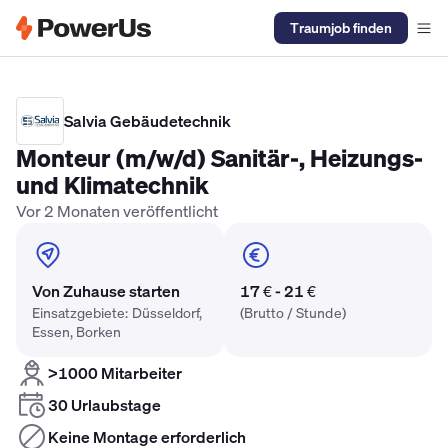
Traumjob finden
Elektriker Gehalt
Anlagenmechaniker SHK Gehalt
Kältetechnike
Salvia Gebäudetechnik
Monteur (m/w/d) Sanitär-, Heizungs-
und Klimatechnik
Vor 2 Monaten veröffentlicht
Von Zuhause starten
17 € - 21 €
Einsatzgebiete: Düsseldorf,
(Brutto / Stunde)
Essen, Borken
>1000 Mitarbeiter
30 Urlaubstage
Keine Montage erforderlich