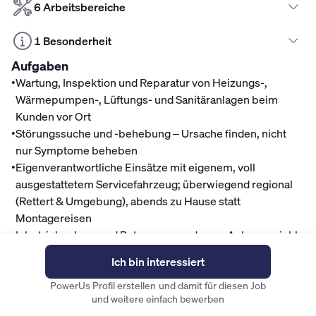
6 Arbeitsbereiche
1 Besonderheit
Aufgaben
•
Wartung, Inspektion und Reparatur von Heizungs-,
Wärmepumpen-, Lüftungs- und Sanitäranlagen beim
Kunden vor Ort
•
Störungssuche und -behebung – Ursache finden, nicht
nur Symptome beheben
•
Eigenverantwortliche Einsätze mit eigenem, voll
ausgestattetem Servicefahrzeug; überwiegend regional
(Rettert & Umgebung), abends zu Hause statt
Montagereisen
•
Inbetriebnahme und Betreuung moderner Anlagen – inkl.
unserer smarten Heizungssteuerung, also Technik über
Ich bin interessiert
dem Branchenstandard
•
Direkter Kundenkontakt: Du bist vor Ort das Gesicht
PowerUs Profil erstellen und damit für diesen Job
und weitere einfach bewerben
unseres Teams, berätst kompetent und dokumentierst