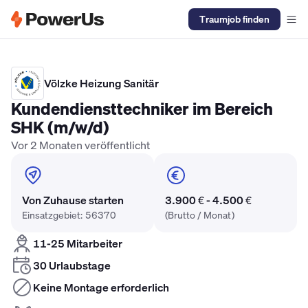
Traumjob finden
Elektriker Gehalt
Anlagenmechaniker SHK Gehalt
Kältetechnike
Völzke Heizung Sanitär
Kundendiensttechniker im Bereich
SHK (m/w/d)
Vor 2 Monaten veröffentlicht
Von Zuhause starten
3.900 € - 4.500 €
Einsatzgebiet: 56370
(Brutto / Monat)
11-25 Mitarbeiter
30 Urlaubstage
Keine Montage erforderlich