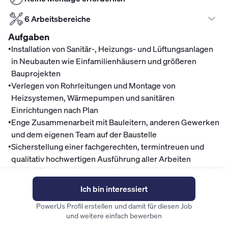
6 Arbeitsbereiche
Aufgaben
•
Installation von Sanitär-, Heizungs- und Lüftungsanlagen
in Neubauten wie Einfamilienhäusern und größeren
Bauprojekten
•
Verlegen von Rohrleitungen und Montage von
Heizsystemen, Wärmepumpen und sanitären
Einrichtungen nach Plan
•
Enge Zusammenarbeit mit Bauleitern, anderen Gewerken
und dem eigenen Team auf der Baustelle
•
Sicherstellung einer fachgerechten, termintreuen und
qualitativ hochwertigen Ausführung aller Arbeiten
•
Unterstützung bei der Inbetriebnahme der Anlagen sowie
Durchführung erster Funktionsprüfungen
Ich bin interessiert
•
Selbstständiges Arbeiten nach technischen Zeichnungen
PowerUs Profil erstellen und damit für diesen Job
und aktuellen Vorschriften im Neubaukontext
und weitere einfach bewerben
Mitarbeitervorteile