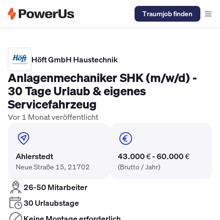
Traumjob finden
Elektriker Gehalt
Anlagenmechaniker SHK Gehalt
Kältetechnike
Höft GmbH Haustechnik
Anlagenmechaniker SHK (m/w/d) -
30 Tage Urlaub & eigenes
Servicefahrzeug
Vor 1 Monat veröffentlicht
Ahlerstedt
43.000 € - 60.000 €
Neue Straße 15, 21702
(Brutto / Jahr)
26-50 Mitarbeiter
30 Urlaubstage
Keine Montage erforderlich