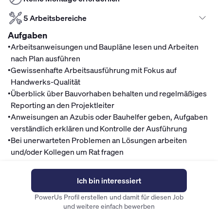
5 Arbeitsbereiche
Aufgaben
•
Arbeitsanweisungen und Baupläne lesen und Arbeiten
nach Plan ausführen
•
Gewissenhafte Arbeitsausführung mit Fokus auf
Handwerks-Qualität
•
Überblick über Bauvorhaben behalten und regelmäßiges
Reporting an den Projektleiter
•
Anweisungen an Azubis oder Bauhelfer geben, Aufgaben
verständlich erklären und Kontrolle der Ausführung
•
Bei unerwarteten Problemen an Lösungen arbeiten
und/oder Kollegen um Rat fragen
•
Kunden vor Ort als erste Kontaktperson betreuen, Fragen
beantworten und bei umfangreichen Fragen Kollegen im
Ich bin interessiert
Büro kontaktieren
PowerUs Profil erstellen und damit für diesen Job
•
Tägliche Aufmaße schreiben
und weitere einfach bewerben
Mitarbeitervorteile