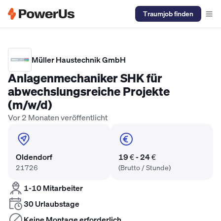
Traumjob finden
Elektriker Gehalt
Anlagenmechaniker SHK Gehalt
Kältetechnike
Müller Haustechnik GmbH
Anlagenmechaniker SHK für
abwechslungsreiche Projekte
(m/w/d)
Vor 2 Monaten veröffentlicht
Oldendorf
19 € - 24 €
21726
(Brutto / Stunde)
1-10 Mitarbeiter
30 Urlaubstage
Keine Montage erforderlich