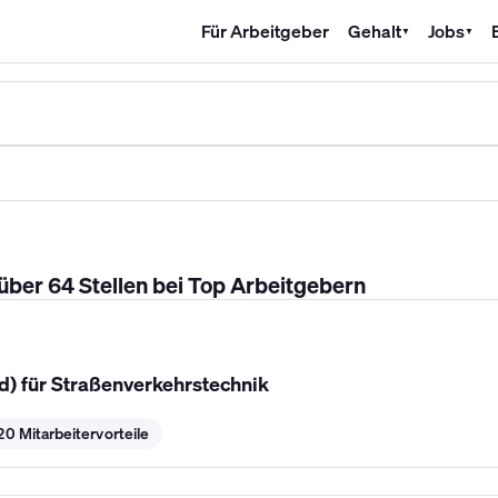
Für Arbeitgeber
Gehalt
Jobs
▼
▼
SHK Gehalt
Kältetechniker Gehalt
Mechatroniker Gehalt
Industri
– über 64 Stellen bei Top Arbeitgebern
d) für Straßenverkehrstechnik
20 Mitarbeitervorteile