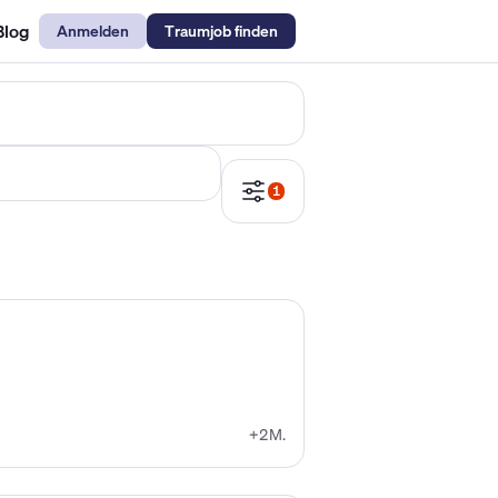
Blog
Anmelden
Traumjob finden
emechaniker Gehalt
Metallbauer Gehalt
Kfz-Mechatroniker Gehal
1
+2M.