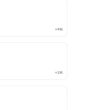
+4W.
+1M.