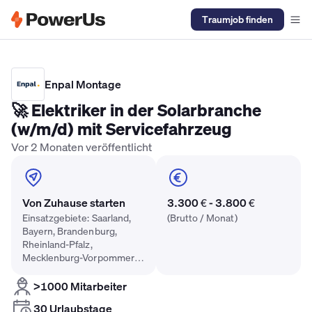
Traumjob finden
Elektriker Gehalt
Anlagenmechaniker SHK Gehalt
Kältetechnike
Enpal Montage
🚀 Elektriker in der Solarbranche
(w/m/d) mit Servicefahrzeug
Vor 2 Monaten veröffentlicht
Von Zuhause starten
3.300 € - 3.800 €
Einsatzgebiete: Saarland,
(Brutto / Monat)
Bayern, Brandenburg,
Rheinland-Pfalz,
Mecklenburg-Vorpommern,
Thüringen, Baden-
Württemberg, Hessen,
>1000 Mitarbeiter
Sachsen
30 Urlaubstage