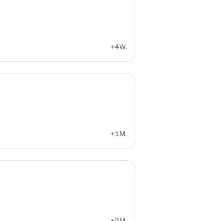
+4W.
+1M.
+2M.