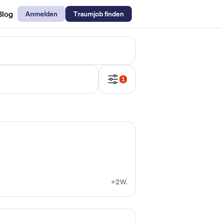
Blog
Anmelden
Traumjob finden
emechaniker Gehalt
Metallbauer Gehalt
Kfz-Mechatroniker Gehal
1
+2W.