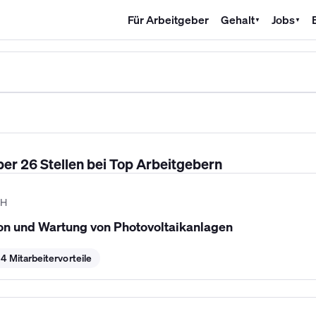
Für Arbeitgeber
Gehalt
Jobs
▼
▼
SHK Gehalt
Kältetechniker Gehalt
Mechatroniker Gehalt
Industri
über 26 Stellen bei Top Arbeitgebern
bH
tion und Wartung von Photovoltaikanlagen
4 Mitarbeitervorteile