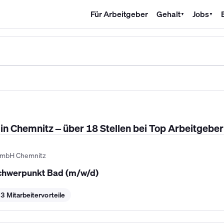
Für Arbeitgeber
Gehalt
Jobs
▼
▼
SHK Gehalt
Kältetechniker Gehalt
Mechatroniker Gehalt
Industri
n Chemnitz – über 18 Stellen bei Top Arbeitgebe
 GmbH Chemnitz
chwerpunkt Bad (m/w/d)
3 Mitarbeitervorteile