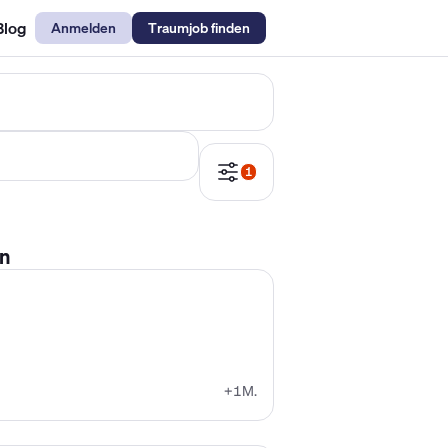
Blog
Anmelden
Traumjob finden
emechaniker Gehalt
Metallbauer Gehalt
Kfz-Mechatroniker Gehal
1
rn
+1M.