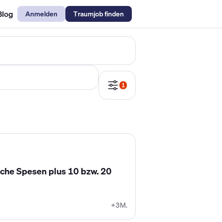
Blog
Anmelden
Traumjob finden
emechaniker Gehalt
Metallbauer Gehalt
Kfz-Mechatroniker Gehal
1
iche Spesen plus 10 bzw. 20
+3M.