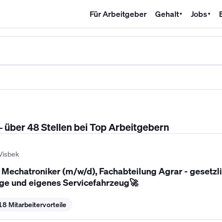
Für Arbeitgeber
Gehalt
Jobs
▼
▼
SHK Gehalt
Kältetechniker Gehalt
Mechatroniker Gehalt
Industri
– über 48 Stellen bei Top Arbeitgebern
Visbek
/ Mechatroniker (m/w/d), Fachabteilung Agrar - gesetzl
age und eigenes Servicefahrzeug🚀
18 Mitarbeitervorteile