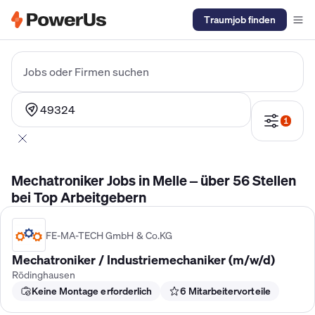
Traumjob finden
Elektriker Gehalt
Anlagenmechaniker SHK Gehalt
Kältetechnike
Jobs oder Firmen suchen
49324
1
Mechatroniker Jobs in Melle – über 56 Stellen
bei Top Arbeitgebern
FE-MA-TECH GmbH & Co.KG
Mechatroniker / Industriemechaniker (m/w/d)
Rödinghausen
Keine Montage erforderlich
6 Mitarbeitervorteile