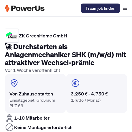
Traumjob finden
Elektriker Gehalt
Anlagenmechaniker SHK Gehalt
Kältetechnike
ZK GreenHome GmbH
🚀 Durchstarten als
Anlagenmechaniker SHK (m/w/d) mit
attraktiver Wechsel-prämie
Vor 1 Woche veröffentlicht
Von Zuhause starten
3.250 € - 4.750 €
Einsatzgebiet: Großraum
(Brutto / Monat)
PLZ 63
1-10 Mitarbeiter
Keine Montage erforderlich