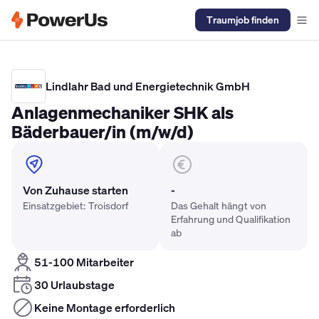
Traumjob finden
Elektriker Gehalt
Anlagenmechaniker SHK Gehalt
Kältetechnike
Lindlahr Bad und Energietechnik GmbH
Anlagenmechaniker SHK als
Bäderbauer/in (m/w/d)
Von Zuhause starten
-
Einsatzgebiet: Troisdorf
Das Gehalt hängt von
Erfahrung und Qualifikation
ab
51-100 Mitarbeiter
30 Urlaubstage
Keine Montage erforderlich