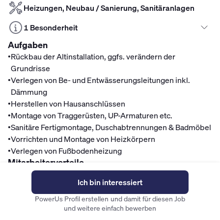
Heizungen, Neubau / Sanierung, Sanitäranlagen
1 Besonderheit
Aufgaben
•
Rückbau der Altinstallation, ggfs. verändern der
Grundrisse
•
Verlegen von Be- und Entwässerungsleitungen inkl.
Dämmung
•
Herstellen von Hausanschlüssen
•
Montage von Traggerüsten, UP-Armaturen etc.
•
Sanitäre Fertigmontage, Duschabtrennungen & Badmöbel
•
Vorrichten und Montage von Heizkörpern
•
Verlegen von Fußbodenheizung
Mitarbeitervorteile
Finanzen
Ich bin interessiert
Top Gehalt
PowerUs Profil erstellen und damit für diesen Job
und weitere einfach bewerben
Fahrradleasing