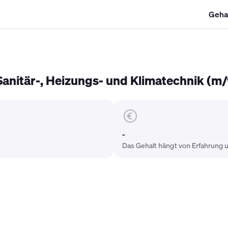
Geha
SHK Gehalt
Kältetechniker Gehalt
Mechatroniker Gehalt
Industri
anitär-, Heizungs- und Klimatechnik (m
-
Das Gehalt hängt von Erfahrung u