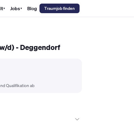
lt
Jobs
Blog
Traumjob finden
▼
▼
emechaniker Gehalt
Metallbauer Gehalt
Kfz-Mechatroniker Gehal
/w/d) - Deggendorf
nd Qualifikation ab