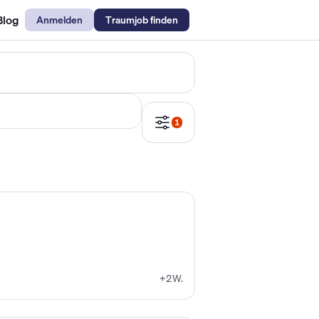
Blog
Anmelden
Traumjob finden
emechaniker Gehalt
Metallbauer Gehalt
Kfz-Mechatroniker Gehal
1
+2W.