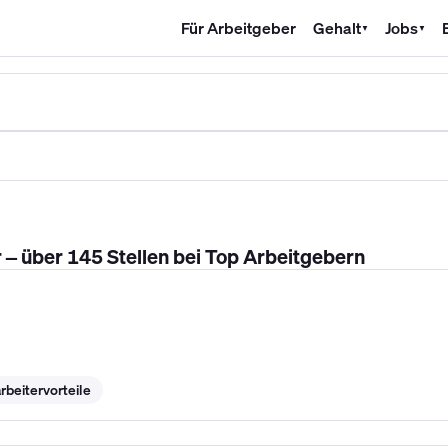
Für Arbeitgeber
Gehalt
Jobs
▼
▼
SHK Gehalt
Kältetechniker Gehalt
Mechatroniker Gehalt
Industri
 – über 145 Stellen bei Top Arbeitgebern
rbeitervorteile