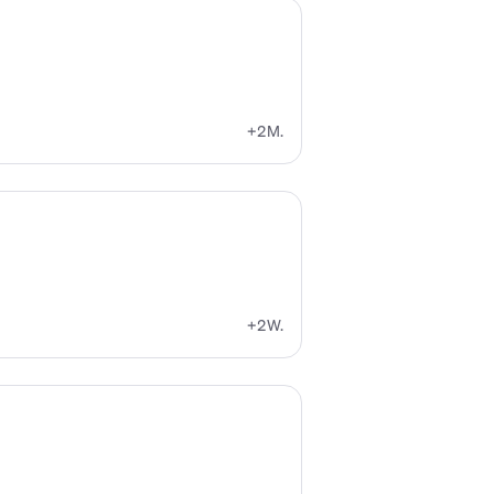
+2M.
+2W.