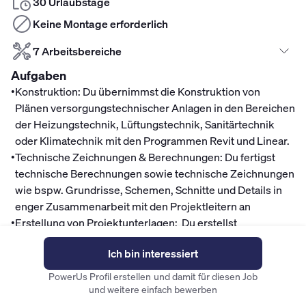
30 Urlaubstage
Keine Montage erforderlich
7 Arbeitsbereiche
Aufgaben
•
Konstruktion: Du übernimmst die Konstruktion von
Plänen versorgungstechnischer Anlagen in den Bereichen
der Heizungstechnik, Lüftungstechnik, Sanitärtechnik
oder Klimatechnik mit den Programmen Revit und Linear.
•
Technische Zeichnungen & Berechnungen: Du fertigst
technische Berechnungen sowie technische Zeichnungen
wie bspw. Grundrisse, Schemen, Schnitte und Details in
enger Zusammenarbeit mit den Projektleitern an
•
Erstellung von Projektunterlagen: Du erstellst
Begleitunterlagen wie Tabellen und Bemusterungslisten
Ich bin interessiert
und erarbeitest Massenauszüge für Pauschalisierungen
oder Leistungsverzeichnisse.
PowerUs Profil erstellen und damit für diesen Job
Mitarbeitervorteile
und weitere einfach bewerben