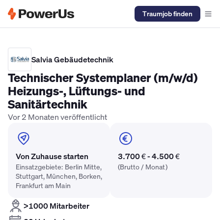
Traumjob finden
Elektriker Gehalt
Anlagenmechaniker SHK Gehalt
Kältetechnike
Salvia Gebäudetechnik
Technischer Systemplaner (m/w/d)
Heizungs-, Lüftungs- und
Sanitärtechnik
Vor 2 Monaten veröffentlicht
Von Zuhause starten
3.700 € - 4.500 €
Einsatzgebiete: Berlin Mitte,
(Brutto / Monat)
Stuttgart, München, Borken,
Frankfurt am Main
>1000 Mitarbeiter