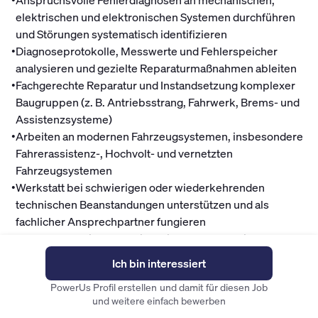
•
Anspruchsvolle Fehlerdiagnosen an mechanischen,
elektrischen und elektronischen Systemen durchführen
und Störungen systematisch identifizieren
•
Diagnoseprotokolle, Messwerte und Fehlerspeicher
analysieren und gezielte Reparaturmaßnahmen ableiten
•
Fachgerechte Reparatur und Instandsetzung komplexer
Baugruppen (z. B. Antriebsstrang, Fahrwerk, Brems- und
Assistenzsysteme)
•
Arbeiten an modernen Fahrzeugsystemen, insbesondere
Fahrerassistenz-, Hochvolt- und vernetzten
Fahrzeugsystemen
•
Werkstatt bei schwierigen oder wiederkehrenden
technischen Beanstandungen unterstützen und als
fachlicher Ansprechpartner fungieren
•
Durch strukturierte Arbeitsweise und sorgfältige
Dokumentation hohe Qualität und Verfügbarkeit der
Ich bin interessiert
Fahrzeuge sicherstellen
Mitarbeitervorteile
PowerUs Profil erstellen und damit für diesen Job
und weitere einfach bewerben
Finanzen