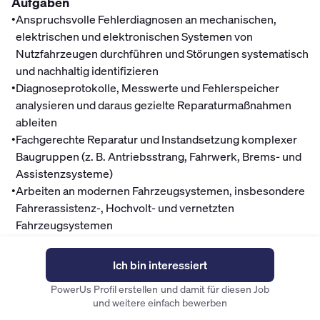
Aufgaben
•
Anspruchsvolle Fehlerdiagnosen an mechanischen,
elektrischen und elektronischen Systemen von
Nutzfahrzeugen durchführen und Störungen systematisch
und nachhaltig identifizieren
•
Diagnoseprotokolle, Messwerte und Fehlerspeicher
analysieren und daraus gezielte Reparaturmaßnahmen
ableiten
•
Fachgerechte Reparatur und Instandsetzung komplexer
Baugruppen (z. B. Antriebsstrang, Fahrwerk, Brems- und
Assistenzsysteme)
•
Arbeiten an modernen Fahrzeugsystemen, insbesondere
Fahrerassistenz-, Hochvolt- und vernetzten
Fahrzeugsystemen
•
Werkstatt bei schwierigen oder wiederkehrenden
technischen Beanstandungen unterstützen und als
Ich bin interessiert
fachlicher Ansprechpartner fungieren
PowerUs Profil erstellen und damit für diesen Job
•
Durch strukturierte Arbeitsweise und sorgfältige
und weitere einfach bewerben
Dokumentation hohe Qualität und Verfügbarkeit der