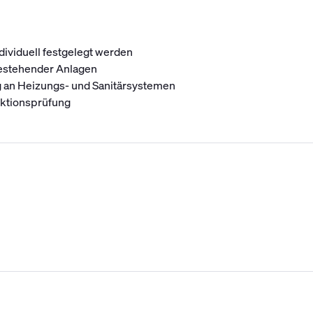
ividuell festgelegt werden
bestehender Anlagen
 an Heizungs- und Sanitärsystemen
nktionsprüfung