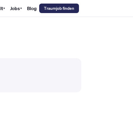
lt
Jobs
Blog
Traumjob finden
▼
▼
emechaniker Gehalt
Metallbauer Gehalt
Kfz-Mechatroniker Gehal