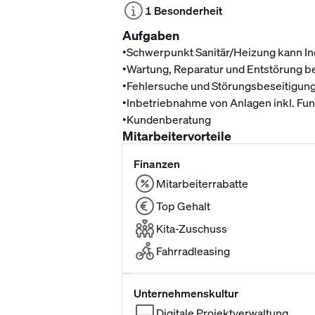
1 Besonderheit
Aufgaben
•
Schwerpunkt Sanitär/Heizung kann Ind
•
Wartung, Reparatur und Entstörung 
•
Fehlersuche und Störungsbeseitigung
•
Inbetriebnahme von Anlagen inkl. Fu
•
Kundenberatung
Mitarbeitervorteile
Finanzen
Mitarbeiterrabatte
Top Gehalt
Kita-Zuschuss
Fahrradleasing
Unternehmenskultur
Digitale Projektverwaltung