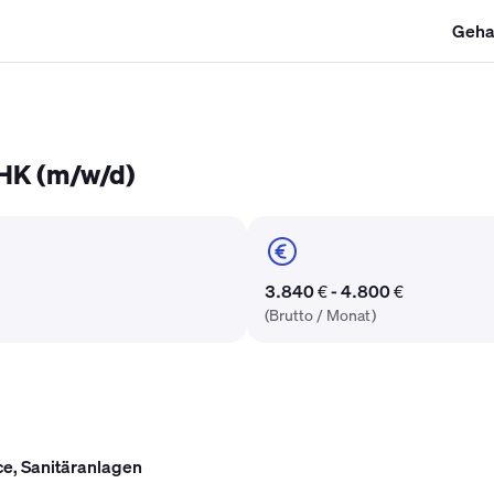
Geha
SHK Gehalt
Kältetechniker Gehalt
Mechatroniker Gehalt
Industri
HK (m/w/d)
3.840 € - 4.800 €
(Brutto / Monat)
ce, Sanitäranlagen