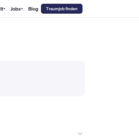
lt
Jobs
Blog
Traumjob finden
▼
▼
emechaniker Gehalt
Metallbauer Gehalt
Kfz-Mechatroniker Gehal