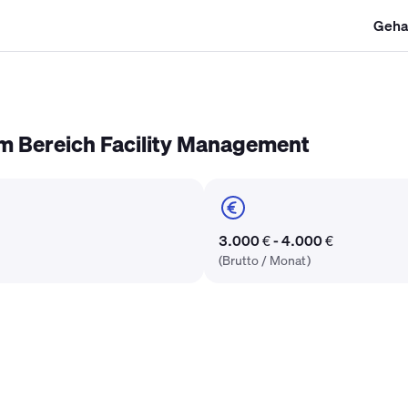
Geha
SHK Gehalt
Kältetechniker Gehalt
Mechatroniker Gehalt
Industri
m Bereich Facility Management
3.000 € - 4.000 €
(Brutto / Monat)