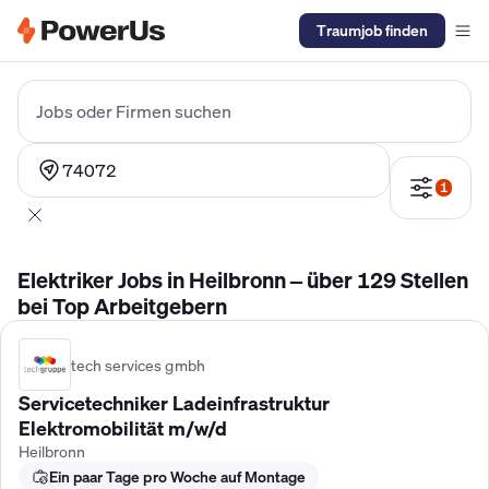
Traumjob finden
Elektriker Gehalt
Anlagenmechaniker SHK Gehalt
Kältetechnike
Jobs oder Firmen suchen
74072
1
Elektriker Jobs in Heilbronn – über 129 Stellen
bei Top Arbeitgebern
tech services gmbh
Servicetechniker Ladeinfrastruktur
Elektromobilität m/w/d
Heilbronn
Ein paar Tage pro Woche auf Montage