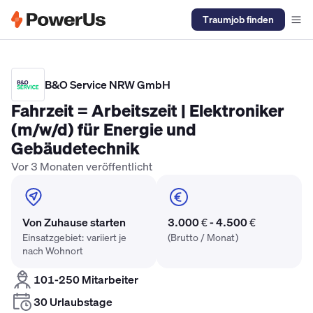
Traumjob finden
Elektriker Gehalt
Anlagenmechaniker SHK Gehalt
Kältetechnike
B&O Service NRW GmbH
Fahrzeit = Arbeitszeit | Elektroniker
(m/w/d) für Energie und
Gebäudetechnik
Vor 3 Monaten veröffentlicht
Von Zuhause starten
3.000 € - 4.500 €
Einsatzgebiet: variiert je
(Brutto / Monat)
nach Wohnort
101-250 Mitarbeiter
30 Urlaubstage