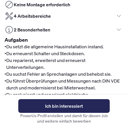
Keine Montage erforderlich
4 Arbeitsbereiche
2 Besonderheiten
Aufgaben
•
Du setzt die allgemeine Hausinstallation instand.
•
Du erneuerst Schalter und Steckdosen.
•
Du reparierst, erweiterst und erneuerst
Unterverteilungen.
•
Du suchst Fehler an Sprechanlagen und behebst sie.
•
Du führst Überprüfungen und Messungen nach DIN VDE
durch und modernisierst bei Mieterwechsel.
•
Du analysierst und reparierst elektrische
Warmwassererzeuger bzw. elektrische Heizungen.
Ich bin interessiert
•
Dein Einsatzort richtet sich nach Deinem Wohnort,
möglich sind Einsätze in Köln und näherer Umgebung
PowerUs Profil erstellen und damit für diesen Job
und weitere einfach bewerben
ebenso wie in Bonn.