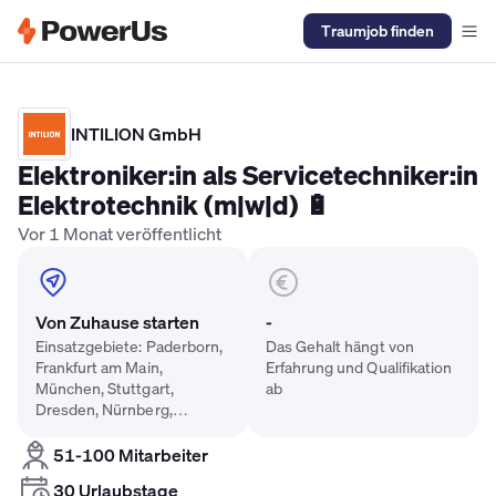
Traumjob finden
Elektriker Gehalt
Anlagenmechaniker SHK Gehalt
Kältetechnike
INTILION GmbH
Elektroniker:in als Servicetechniker:in
Elektrotechnik (m|w|d) 🔋
Vor 1 Monat veröffentlicht
Von Zuhause starten
-
Einsatzgebiete: Paderborn,
Das Gehalt hängt von
Frankfurt am Main,
Erfahrung und Qualifikation
München, Stuttgart,
ab
Dresden, Nürnberg,
Düsseldorf, Eisenach,
Hannover, Berlin Mitte
51-100 Mitarbeiter
30 Urlaubstage