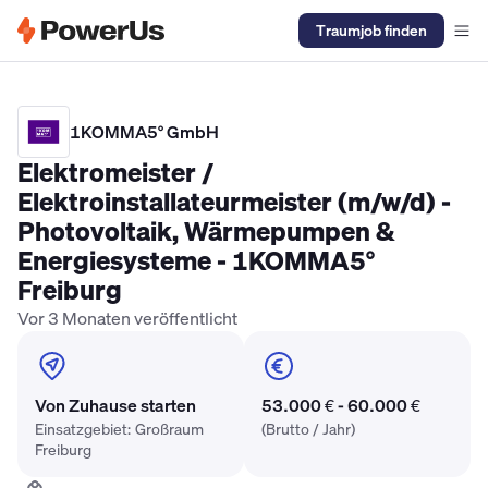
Traumjob finden
Elektriker Gehalt
Anlagenmechaniker SHK Gehalt
Kältetechnike
1KOMMA5° GmbH
Elektromeister /
Elektroinstallateurmeister (m/w/d) -
Photovoltaik, Wärmepumpen &
Energiesysteme - 1KOMMA5°
Freiburg
Vor 3 Monaten veröffentlicht
Von Zuhause starten
53.000 € - 60.000 €
Einsatzgebiet: Großraum
(Brutto / Jahr)
Freiburg