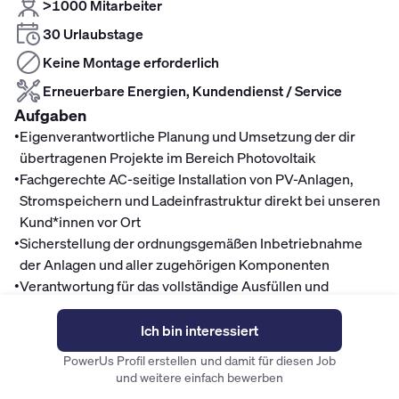
>1000 Mitarbeiter
30 Urlaubstage
Keine Montage erforderlich
Erneuerbare Energien, Kundendienst / Service
Aufgaben
•
Eigenverantwortliche Planung und Umsetzung der dir
übertragenen Projekte im Bereich Photovoltaik
•
Fachgerechte AC-seitige Installation von PV-Anlagen,
Stromspeichern und Ladeinfrastruktur direkt bei unseren
Kund*innen vor Ort
•
Sicherstellung der ordnungsgemäßen Inbetriebnahme
der Anlagen und aller zugehörigen Komponenten
•
Verantwortung für das vollständige Ausfüllen und
fristgerechte Einreichen relevanter Messprotokolle sowie
Abnahmedokumente
Ich bin interessiert
•
Analyse und Behebung von Fehlern sowie Durchführung
PowerUs Profil erstellen und damit für diesen Job
von Wartungs- und Instandsetzungsarbeiten an bereits
und weitere einfach bewerben
installierten Anlagen